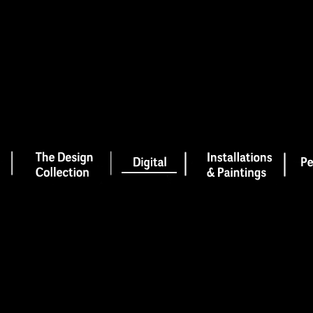
Blog
MarcPaperScissor